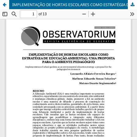
IMPLEMENTAÇÃO DE HORTAS ESCOLARES COMO ESTRATÉGIA DE EDUCAÇÃO AMBIENTAL: