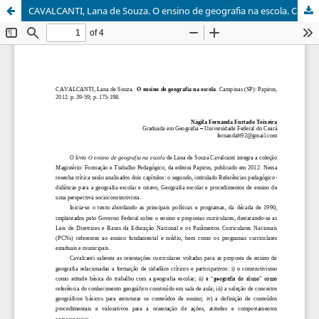
CAVALCANTI, Lana de Souza. O ensino de geografia na escola. Campinas (SP): Papirus, 2012. p. 39-59; p. 175-198.