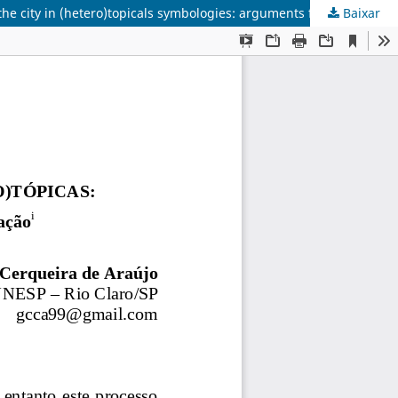
Baixar
O urbano e a cidade em simbologias (hetero)tópicas: argumentos para uma crítica sobre a patrimonialização / The urban and the city in (hetero)topicals symbologies: arguments for a critique about the patrimonialization