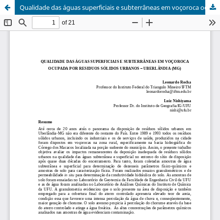
Qualidade das águas superficiais e subterrâneas em voçoroca ocupada por resíduos sólidos urbanos - Uberlândia (MG) / Quality of surface water and groundwater in a gully occupied by urban solid waste - Uberlândia (MG)