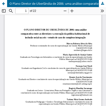
O Plano Diretor de Uberlândia de 2006: uma análise comparativa entre as diretrizes e a execução da política habitacional de inclusão social na zeis - estudos de caso do complexo integração / The Director Plan of Uberlândia of 2006: a comparative analysis between the guidelines and the implementation of housing policy of social inclusion in zeis - case study of complexo integração