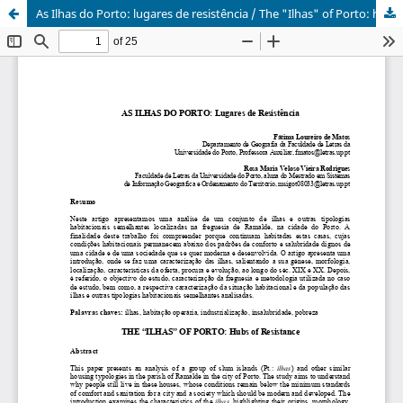
As Ilhas do Porto: lugares de resistência / The "Ilhas" of Porto: hubs of resistance