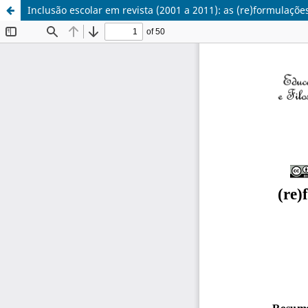
Inclusão escolar em revista (2001 a 2011): as (re)formulaçõe