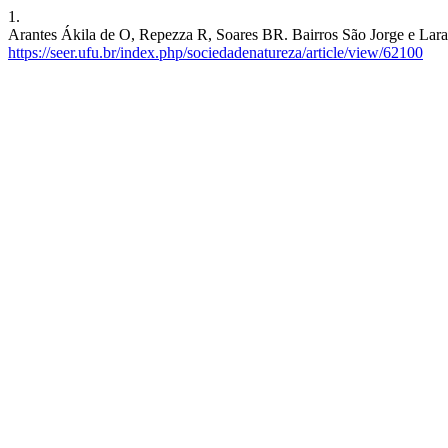
1.
Arantes Ákila de O, Repezza R, Soares BR. Bairros São Jorge e Laranj
https://seer.ufu.br/index.php/sociedadenatureza/article/view/62100