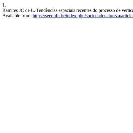
1.
Ramires JC de L. Tendências espaciais recentes do processo de vertic
Available from:
https://seer.ufu.br/index.php/sociedadenatureza/artic