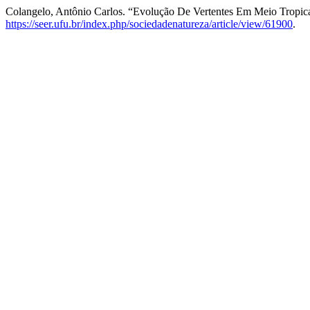
Colangelo, Antônio Carlos. “Evolução De Vertentes Em Meio Tropi
https://seer.ufu.br/index.php/sociedadenatureza/article/view/61900
.