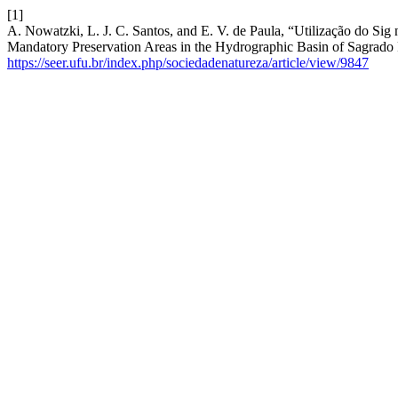
[1]
A. Nowatzki, L. J. C. Santos, and E. V. de Paula, “Utilização do Sig
Mandatory Preservation Areas in the Hydrographic Basin of Sagrado
https://seer.ufu.br/index.php/sociedadenatureza/article/view/9847