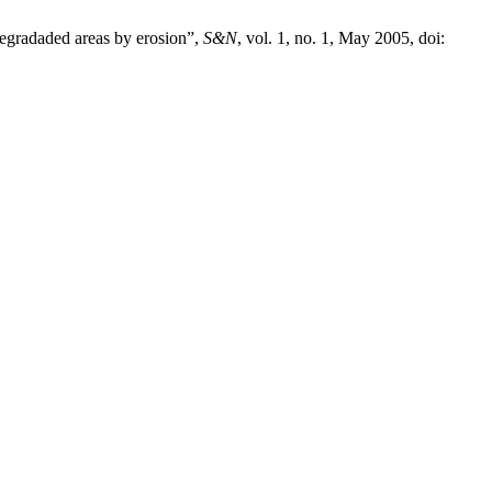
degradaded areas by erosion”,
S&N
, vol. 1, no. 1, May 2005, doi: