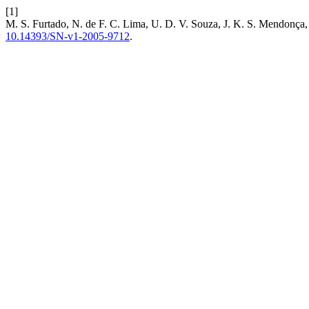
[1]
M. S. Furtado, N. de F. C. Lima, U. D. V. Souza, J. K. S. Mendonça, 
10.14393/SN-v1-2005-9712
.