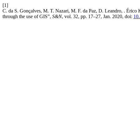
[1]
C. da S. Gonçalves, M. T. Nazari, M. F. da Paz, D. Leandro, . Érico 
through the use of GIS”,
S&N
, vol. 32, pp. 17–27, Jan. 2020, doi:
10