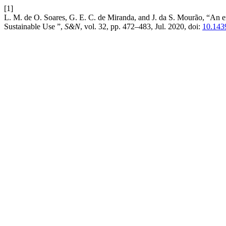
[1]
L. M. de O. Soares, G. E. C. de Miranda, and J. da S. Mourão, “An e
Sustainable Use ”,
S&N
, vol. 32, pp. 472–483, Jul. 2020, doi:
10.143