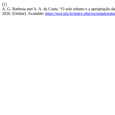
[1]
A. G. Barbosa and A. A. da Costa, “O solo urbano e a apropriação da 
2026. [Online]. Available:
https://seer.ufu.br/index.php/sociedadenatu