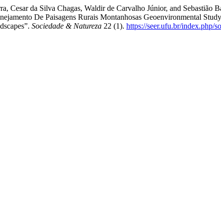
rra, Cesar da Silva Chagas, Waldir de Carvalho Júnior, and Sebastião
nejamento De Paisagens Rurais Montanhosas Geoenvironmental Study o
ndscapes”.
Sociedade & Natureza
22 (1).
https://seer.ufu.br/index.php/