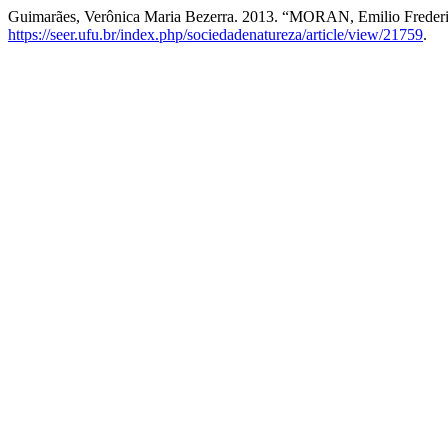
Guimarães, Verônica Maria Bezerra. 2013. “MORAN, Emilio Frederic
https://seer.ufu.br/index.php/sociedadenatureza/article/view/21759
.