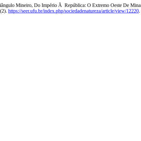
ângulo Mineiro, Do Império Ã República: O Extremo Oeste De Minas 
(2).
https://seer.ufu.br/index.php/sociedadenatureza/article/view/12220
.