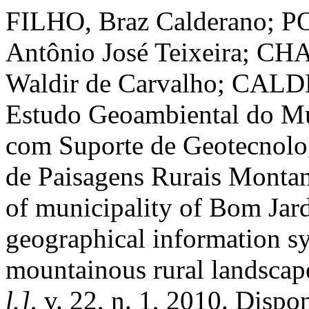
FILHO, Braz Calderano;
Antônio José Teixeira; CH
Waldir de Carvalho; CALD
Estudo Geoambiental do Mu
com Suporte de Geotecnolog
de Paisagens Rurais Monta
of municipality of Bom Jard
geographical information sy
mountainous rural landscap
l.]
, v. 22, n. 1, 2010. Dispo