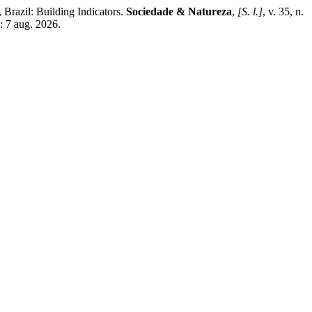
razil: Building Indicators.
Sociedade & Natureza
,
[S. l.]
, v. 35, n.
: 7 aug. 2026.