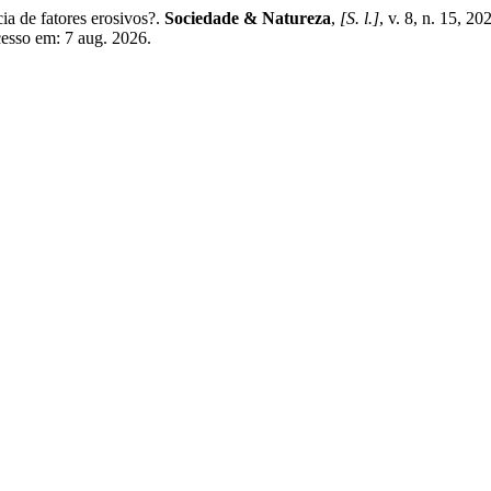
a de fatores erosivos?.
Sociedade & Natureza
,
[S. l.]
, v. 8, n. 15, 2
cesso em: 7 aug. 2026.