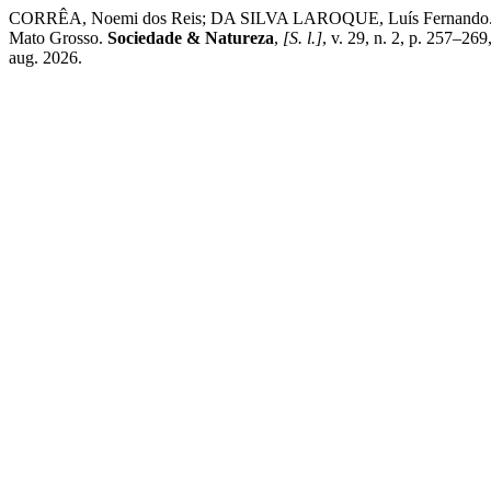
CORRÊA, Noemi dos Reis; DA SILVA LAROQUE, Luís Fernando. Borders 
Mato Grosso.
Sociedade & Natureza
,
[S. l.]
, v. 29, n. 2, p. 257–26
aug. 2026.