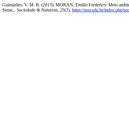
Guimarães, V. M. B. (2013). MORAN, Emilio Frederico. Meio ambiente
Senac,.
Sociedade & Natureza
,
25
(2).
https://seer.ufu.br/index.php/s