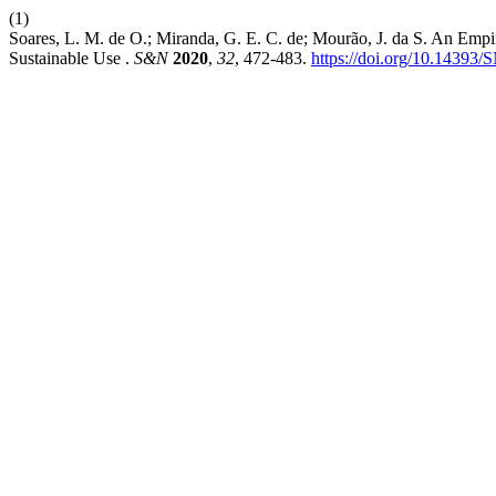
(1)
Soares, L. M. de O.; Miranda, G. E. C. de; Mourão, J. da S. An Empi
Sustainable Use .
S&N
2020
,
32
, 472-483.
https://doi.org/10.14393