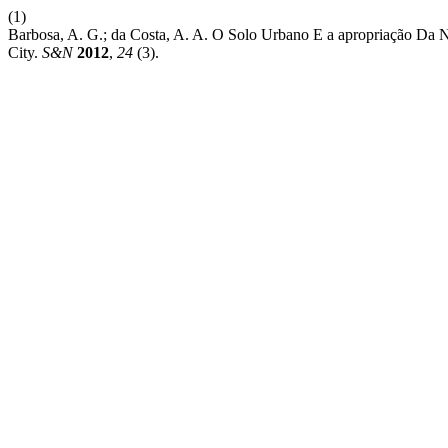
(1)
Barbosa, A. G.; da Costa, A. A. O Solo Urbano E a apropriação Da 
City.
S&N
2012
,
24
(3).