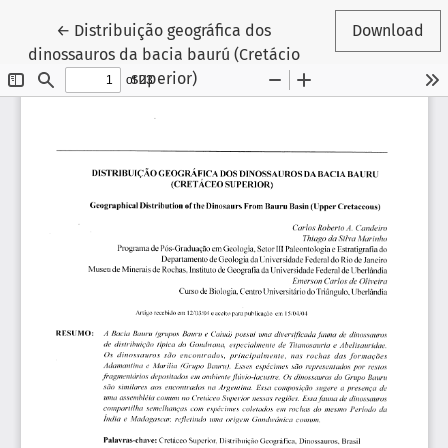
Return to Article Details
←
Distribuição geográfica dos
Download
dinossauros da bacia baurú (Cretácio
superior)