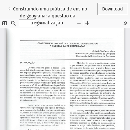
Return to Article Details
←
Construindo uma prática de ensino
Download
de geografia: a questão da
regionalização