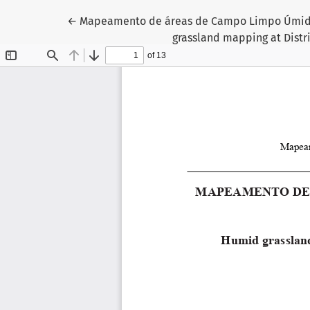
Return to Article Details
←
Mapeamento de áreas de Campo Limpo Úmido n
grassland mapping at Distri