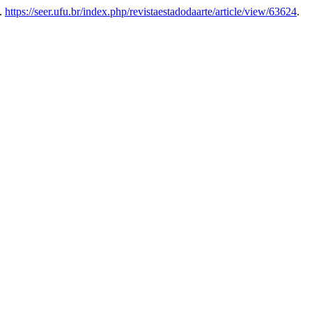
6.
https://seer.ufu.br/index.php/revistaestadodaarte/article/view/63624
.