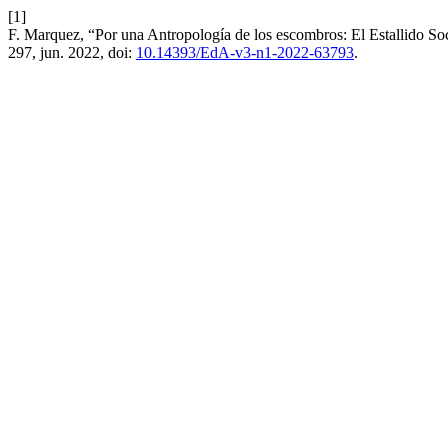
[1]
F. Marquez, “Por una Antropología de los escombros: El Estallido So
297, jun. 2022, doi:
10.14393/EdA-v3-n1-2022-63793
.