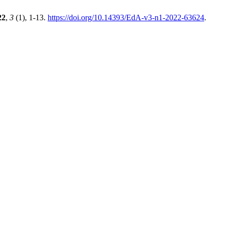
22
,
3
(1), 1-13.
https://doi.org/10.14393/EdA-v3-n1-2022-63624
.