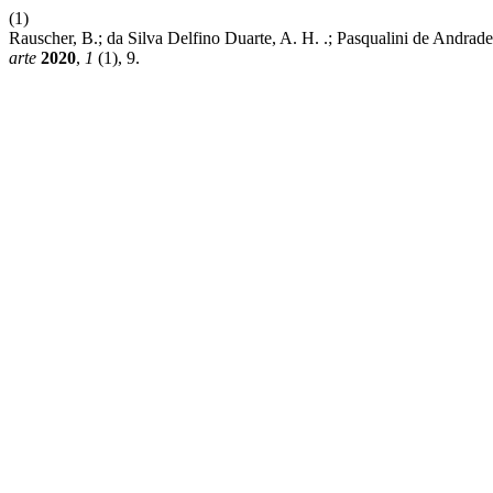
(1)
Rauscher, B.; da Silva Delfino Duarte, A. H. .; Pasqualini de Andrade
arte
2020
,
1
(1), 9.