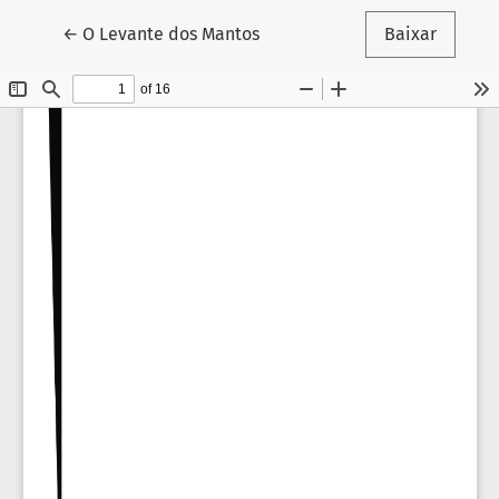
Voltar aos Detalhes do Artigo
←
O Levante dos Mantos
Baixar