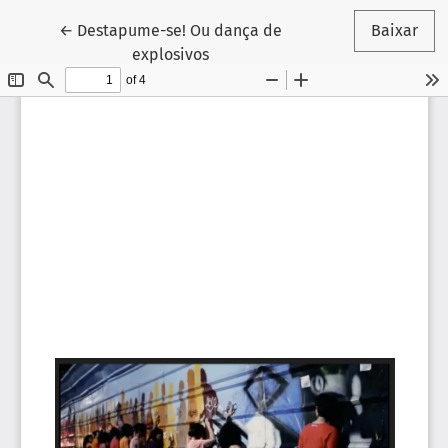
Voltar aos Detalhes do Artigo
←
Destapume-se! Ou dança de
Baixar
explosivos