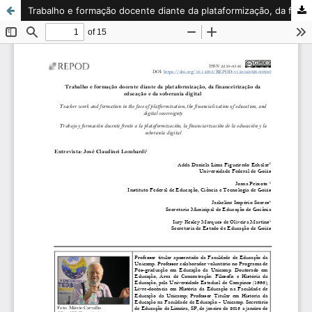
Trabalho e formação docente diante da plataformização, da financeirização da educação e da soberania digital