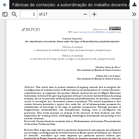
Fábricas de conteúdo: a subordinação do trabalho docente à lógica da financeirização e plataformização