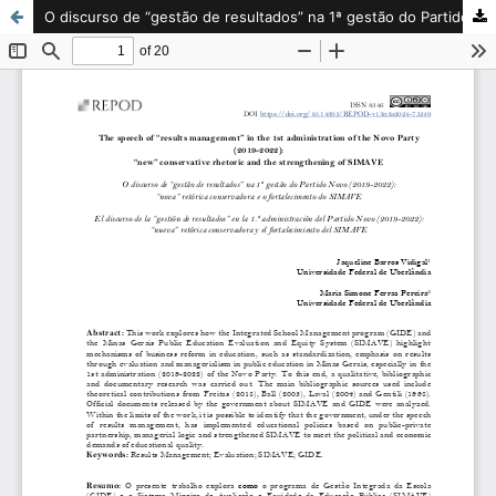
O discurso de “gestão de resultados” na 1ª gestão do Partido Novo (2019-2022): “nova” retórica conservadora e o fortalecimento do SIMAVE