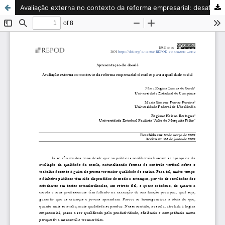
Avaliação externa no contexto da reforma empresarial: desafios para a qualidade social