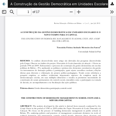
A Construção da Gestão Democrática em Unidades Escolares e o Novo Tempo para o Capital / The Construction of Democratic Management in School Units and a New Era for Capital