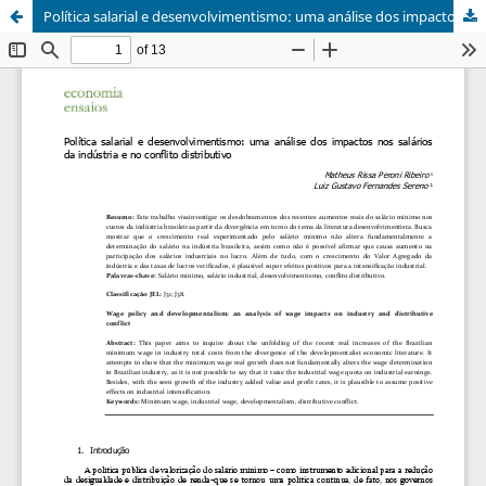
Política salarial e desenvolvimentismo: uma análise dos impactos nos salários da indústria e no conflito distributivo