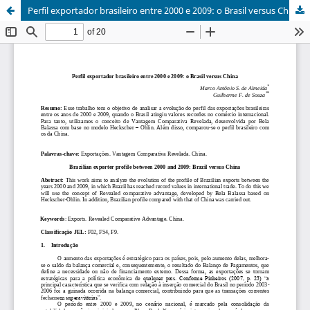
Perfil exportador brasileiro entre 2000 e 2009: o Brasil versus China