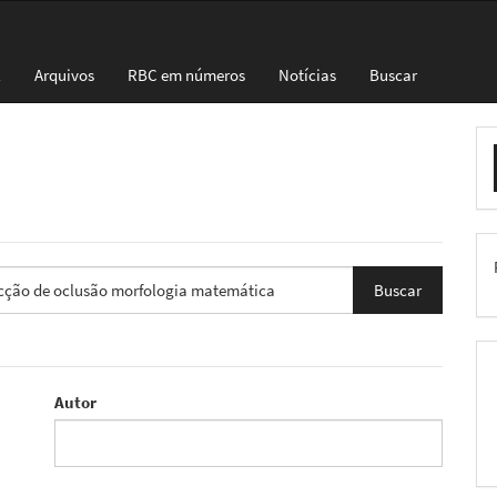
l
Arquivos
RBC em números
Notícias
Buscar
E
S
Autor