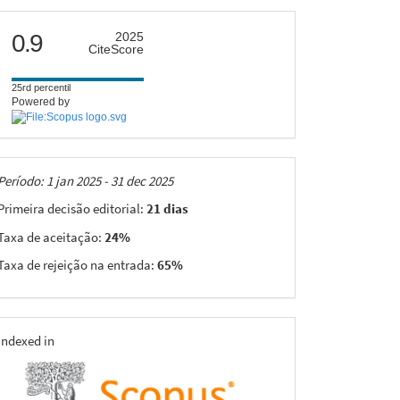
citescore
0.9
2025
CiteScore
25rd percentil
Powered by
Taxas
Período: 1 jan 2025 - 31 dec 2025
Primeira decisão editorial:
21 dias
Taxa de aceitação:
24%
Taxa de rejeição na entrada:
65%
indexing
Indexed in