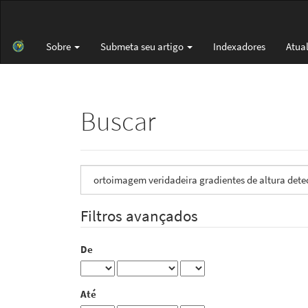
Navegação
Principal
Conteúdo
Sobre
Submeta seu artigo
Indexadores
Atua
principal
Barra
Lateral
Buscar
Pesquisar
termo
Filtros avançados
De
Até