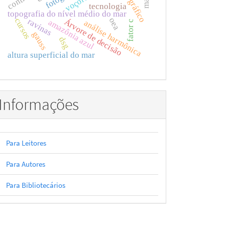
tecnologia
topografia do nível médio do mar
oea
cursos
ravinas
Árvore de decisão
amazônia azul
análise harmônica
fator c
gauss
dsg
altura superficial do mar
Informações
Para Leitores
Para Autores
Para Bibliotecários