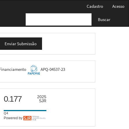
Cadastro
Acesso
Buscar
nviar
Enviar Submissão
ubmissão
FAPEMIG
Financiamento
APQ-04537-23
scimago
0.177
2025
SJR
Q4
Powered by