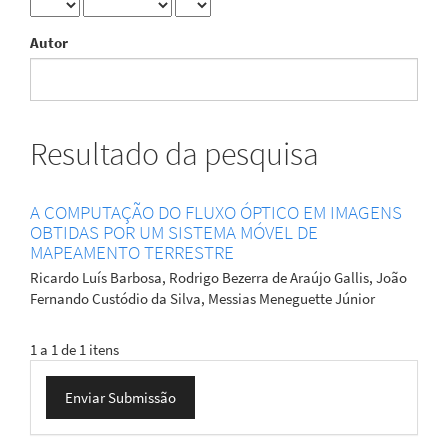
Autor
Resultado da pesquisa
A COMPUTAÇÃO DO FLUXO ÓPTICO EM IMAGENS
OBTIDAS POR UM SISTEMA MÓVEL DE
MAPEAMENTO TERRESTRE
Ricardo Luís Barbosa, Rodrigo Bezerra de Araújo Gallis, João
Fernando Custódio da Silva, Messias Meneguette Júnior
1 a 1 de 1 itens
Enviar
Enviar Submissão
Submissão