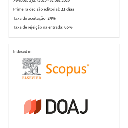
Taxas
Período: 1 jan 2025 - 31 dec 2025
Primeira decisão editorial:
21 dias
Taxa de aceitação:
24%
Taxa de rejeição na entrada:
65%
indexing
Indexed in