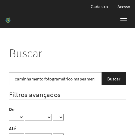
Navegação
Cadastro
Acesso
Principal
Conteúdo
Toggl
principal
navig
Barra
Lateral
Buscar
Pesquisar
termo
Filtros avançados
De
Até