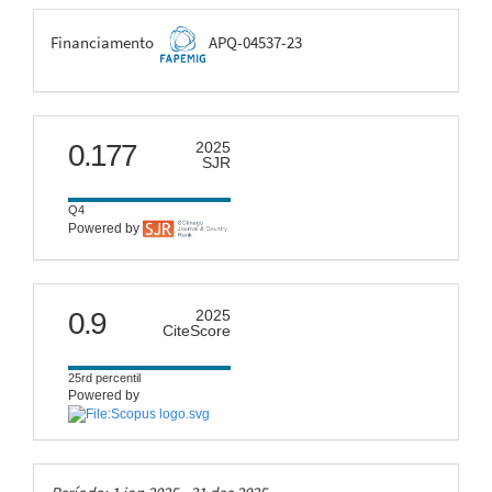
FAPEMIG
Financiamento
APQ-04537-23
scimago
0.177
2025
SJR
Q4
Powered by
citescore
0.9
2025
CiteScore
25rd percentil
Powered by