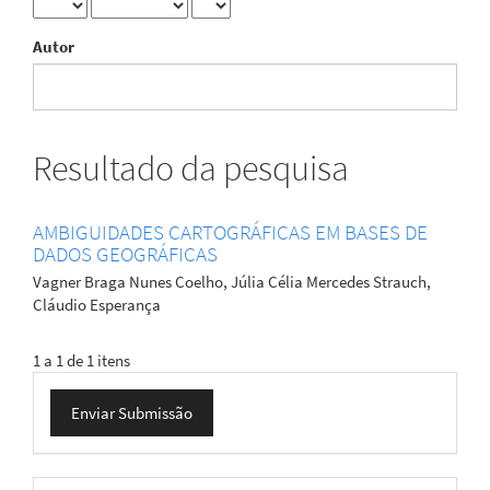
Autor
Resultado da pesquisa
AMBIGUIDADES CARTOGRÁFICAS EM BASES DE
DADOS GEOGRÁFICAS
Vagner Braga Nunes Coelho, Júlia Célia Mercedes Strauch,
Cláudio Esperança
1 a 1 de 1 itens
Enviar
Enviar Submissão
Submissão