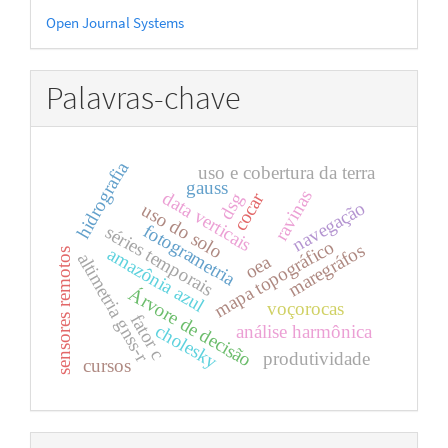
Desenvolvido
Open Journal Systems
por
Palavras-chave
hidrografia
uso e cobertura da terra
gauss
ravinas
data verticais
cocar
dsg
navegação
uso do solo
fotogrametria
séries temporais
mapa topográfico
maregráfos
amazônia azul
sensores remotos
altimetria gnss-r
oea
Árvore de decisão
voçorocas
fator c
cholesky
análise harmônica
produtividade
cursos