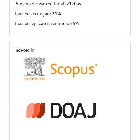
Primeira decisão editorial:
21 dias
Taxa de aceitação:
24%
Taxa de rejeição na entrada:
65%
indexing
Indexed in