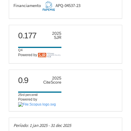
FAPEMIG
Financiamento
APQ-04537-23
scimago
0.177
2025
SJR
Q4
Powered by
citescore
0.9
2025
CiteScore
25rd percentil
Powered by
Taxas
Período: 1 jan 2025 - 31 dec 2025