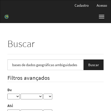
Navegação
Cadastro
Acesso
Principal
Conteúdo
Toggl
principal
navig
Barra
Lateral
Buscar
Pesquisar
termo
Filtros avançados
De
Até