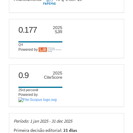
scimago
0.177
2025
SJR
Q4
Powered by
citescore
0.9
2025
CiteScore
25rd percentil
Powered by
Taxas
Período: 1 jan 2025 - 31 dec 2025
Primeira decisão editorial:
21 dias