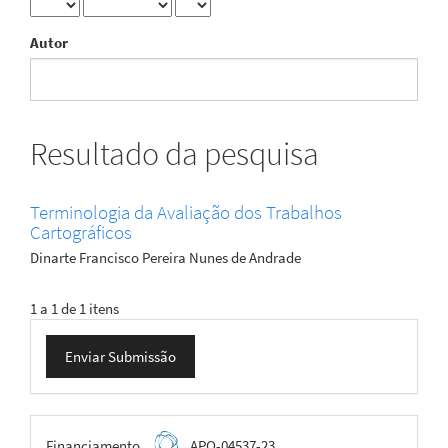
Autor
Resultado da pesquisa
Terminologia da Avaliação dos Trabalhos
Cartográficos
Dinarte Francisco Pereira Nunes de Andrade
1 a 1 de 1 itens
Enviar
Enviar Submissão
Submissão
FAPEMIG
Financiamento
APQ-04537-23