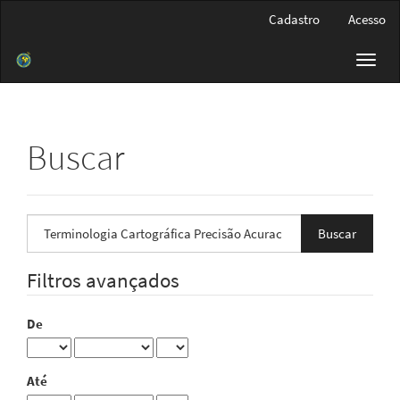
Navegação
Cadastro
Acesso
Principal
Conteúdo
Toggl
principal
navig
Barra
Lateral
Buscar
Pesquisar
termo
Filtros avançados
De
Até