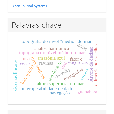
Desenvolvido
Open Journal Systems
por
Palavras-chave
topografia do nível "médio" do mar
gauss
altimetria por satélites
análise harmônica
Árvore de decisão
topografia do nível médio do mar
amazônia azul
data verticais
oea
fator c
voçorocas
sistemas lineares
uso do solo
ravinas
cocar
dsg
hidrografia
cholesky
maregráfos
cursos
altura superficial do mar
interoperabilidade de dados
guanabara
navegação