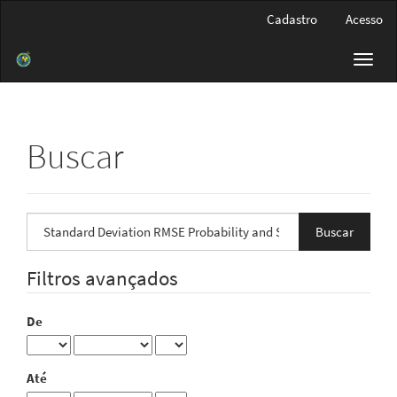
Navegação
Cadastro
Acesso
Principal
Conteúdo
Toggl
principal
navig
Barra
Lateral
Buscar
Pesquisar
termo
Filtros avançados
De
Até