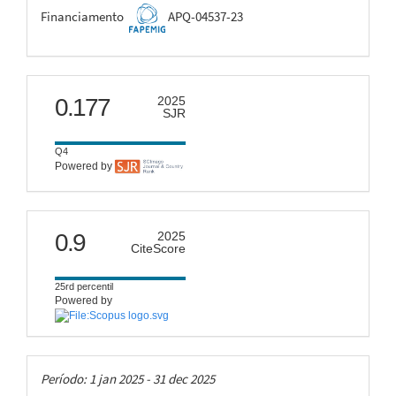
FAPEMIG
Financiamento
APQ-04537-23
scimago
0.177
2025
SJR
Q4
Powered by
citescore
0.9
2025
CiteScore
25rd percentil
Powered by
Taxas
Período: 1 jan 2025 - 31 dec 2025