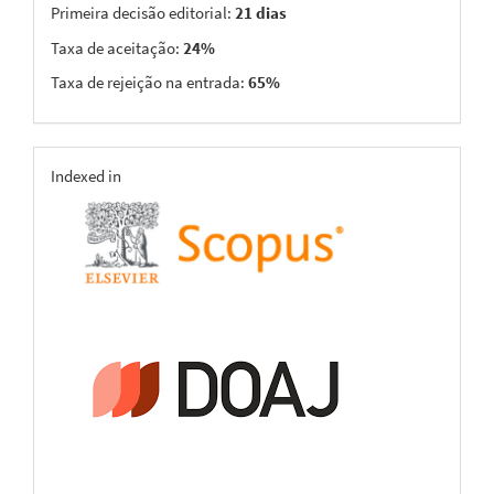
Primeira decisão editorial:
21 dias
Taxa de aceitação:
24%
Taxa de rejeição na entrada:
65%
indexing
Indexed in