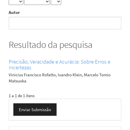
Autor
Resultado da pesquisa
Precisão, Veracidade e Acurácia: Sobre Erros e
Incertezas
Vinicius Francisco Rofatto, Ivandro Klein, Marcelo Tomio
Matsuoka
1 a 1 de 1 itens
Enviar
Enviar Submissão
Submissão