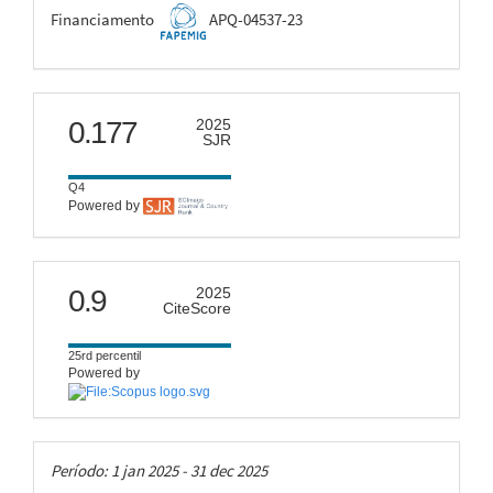
FAPEMIG
Financiamento
APQ-04537-23
scimago
0.177
2025
SJR
Q4
Powered by
citescore
0.9
2025
CiteScore
25rd percentil
Powered by
Taxas
Período: 1 jan 2025 - 31 dec 2025