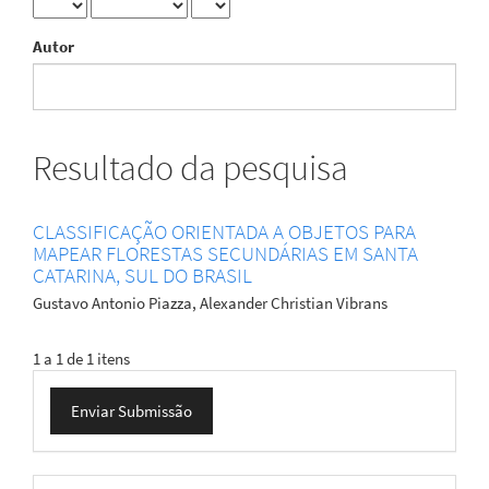
Autor
Resultado da pesquisa
CLASSIFICAÇÃO ORIENTADA A OBJETOS PARA
MAPEAR FLORESTAS SECUNDÁRIAS EM SANTA
CATARINA, SUL DO BRASIL
Gustavo Antonio Piazza, Alexander Christian Vibrans
1 a 1 de 1 itens
Enviar
Enviar Submissão
Submissão