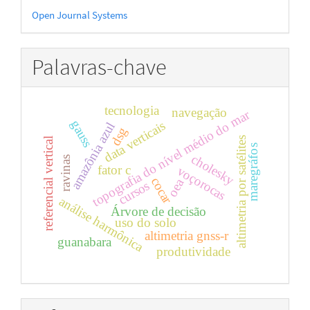
Desenvolvido
Open Journal Systems
por
Palavras-chave
tecnologia
navegação
topografia do nível médio do mar
gauss
data verticais
amazônia azul
dsg
altimetria por satélites
referencial vertical
maregráfos
cholesky
ravinas
fator c
voçorocas
cocar
oea
cursos
análise harmônica
Árvore de decisão
uso do solo
altimetria gnss-r
guanabara
produtividade