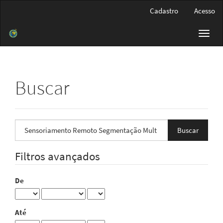
Navegação
Cadastro
Acesso
Principal
Conteúdo
Toggl
principal
navig
Barra
Lateral
Buscar
Pesquisar
termo
Filtros avançados
De
Até