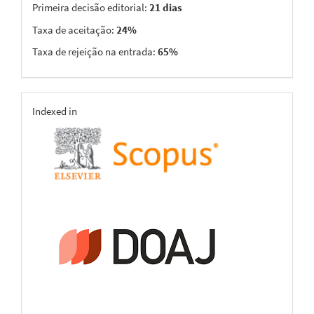
Primeira decisão editorial:
21 dias
Taxa de aceitação:
24%
Taxa de rejeição na entrada:
65%
indexing
Indexed in