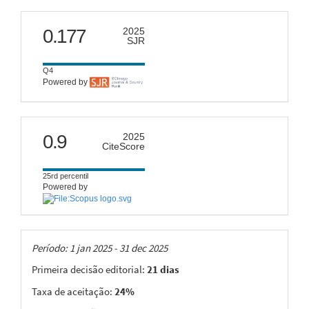
scimago
0.177
2025
SJR
Q4
Powered by
citescore
0.9
2025
CiteScore
25rd percentil
Powered by
Taxas
Período: 1 jan 2025 - 31 dec 2025
Primeira decisão editorial:
21 dias
Taxa de aceitação:
24%