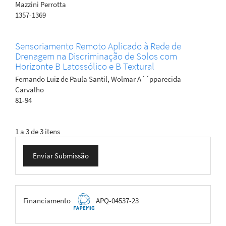
Mazzini Perrotta
1357-1369
Sensoriamento Remoto Aplicado à Rede de
Drenagem na Discriminação de Solos com
Horizonte B Latossólico e B Textural
Fernando Luiz de Paula Santil, Wolmar A´´pparecida
Carvalho
81-94
1 a 3 de 3 itens
Enviar
Enviar Submissão
Submissão
FAPEMIG
Financiamento
APQ-04537-23