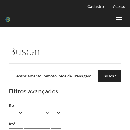
Navegação
Cadastro
Acesso
Principal
Conteúdo
Toggl
principal
navig
Barra
Lateral
Buscar
Pesquisar
termo
Filtros avançados
De
Até