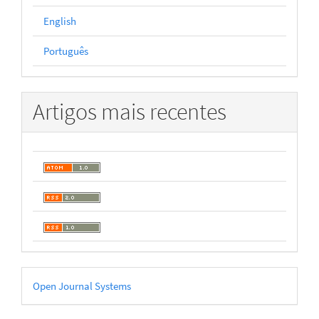
English
Português
Artigos mais recentes
Desenvolvido
Open Journal Systems
por