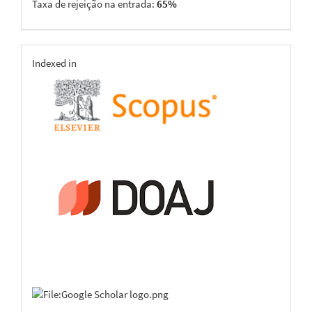
Taxa de rejeição na entrada:
65%
indexing
Indexed in