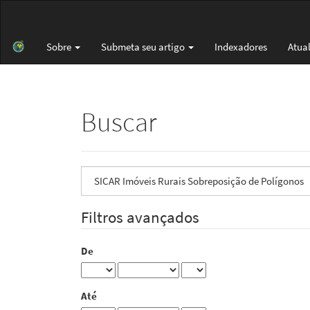
Navegação
Principal
Conteúdo
Sobre
Submeta seu artigo
Indexadores
Atua
principal
Barra
Lateral
Buscar
Pesquisar
termo
Filtros avançados
De
Até