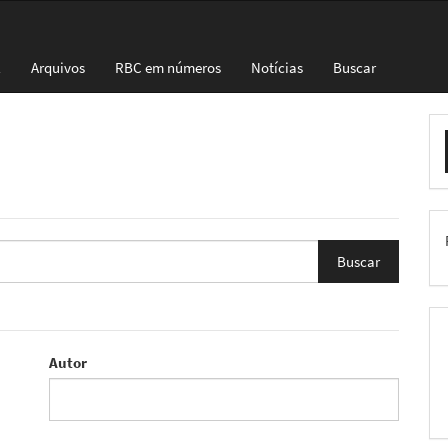
l
Arquivos
RBC em números
Notícias
Buscar
E
S
Autor