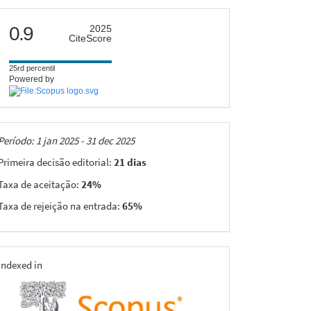
citescore
0.9
2025
CiteScore
25rd percentil
Powered by
Taxas
Período: 1 jan 2025 - 31 dec 2025
Primeira decisão editorial:
21 dias
Taxa de aceitação:
24%
Taxa de rejeição na entrada:
65%
indexing
Indexed in