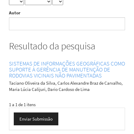
Autor
Resultado da pesquisa
SISTEMAS DE INFORMAÇÕES GEOGRÁFICAS COMO
SUPORTE À GERÊNCIA DE MANUTENÇÃO DE
RODOVIAS VICINAIS NÃO PAVIMENTADAS
Taciano Oliveira da Silva, Carlos Alexandre Braz de Carvalho,
Maria Lúcia Calijuri, Dario Cardoso de Lima
1 a 1 de 1 itens
Enviar
Enviar Submissão
Submissão