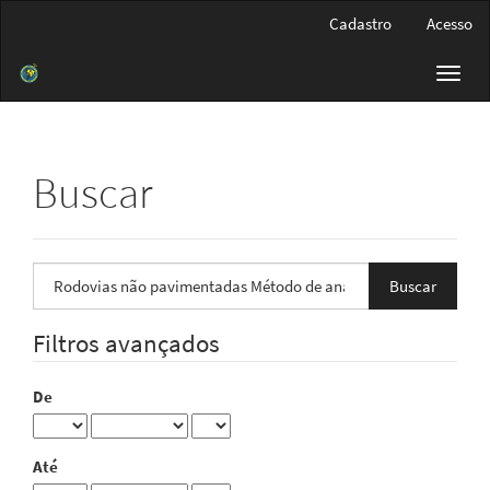
Navegação
Cadastro
Acesso
Principal
Conteúdo
Toggl
principal
navig
Barra
Lateral
Buscar
Pesquisar
termo
Filtros avançados
De
Até