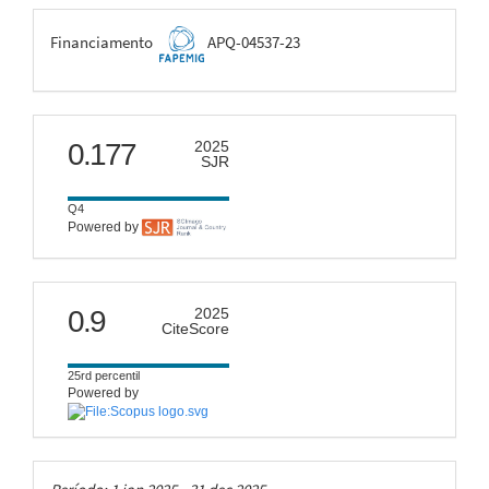
FAPEMIG
Financiamento
APQ-04537-23
scimago
0.177
2025
SJR
Q4
Powered by
citescore
0.9
2025
CiteScore
25rd percentil
Powered by