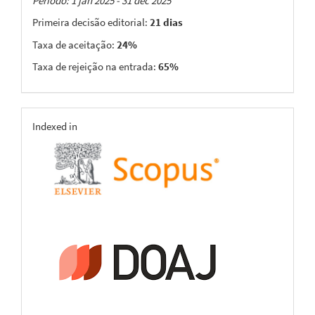
Taxas
Período: 1 jan 2025 - 31 dec 2025
Primeira decisão editorial:
21 dias
Taxa de aceitação:
24%
Taxa de rejeição na entrada:
65%
indexing
Indexed in