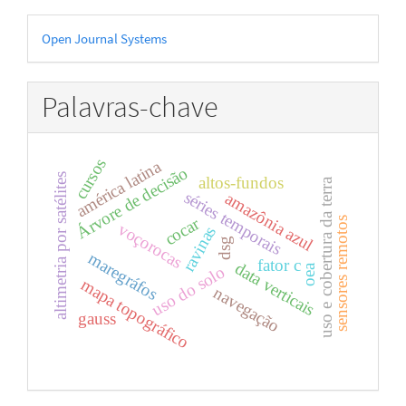
Desenvolvido
Open Journal Systems
por
Palavras-chave
cursos
américa latina
Árvore de decisão
altimetria por satélites
altos-fundos
uso e cobertura da terra
séries temporais
amazônia azul
cocar
sensores remotos
voçorocas
ravinas
dsg
maregráfos
fator c
data verticais
oea
uso do solo
mapa topográfico
navegação
gauss